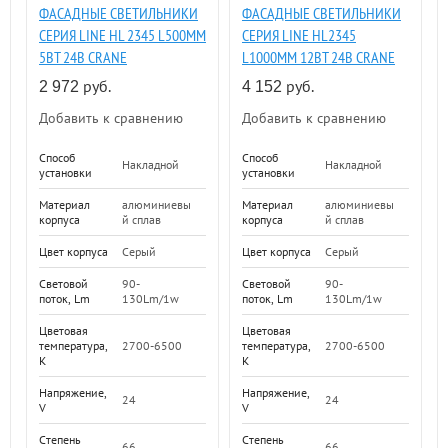
ФАСАДНЫЕ СВЕТИЛЬНИКИ
ФАСАДНЫЕ СВЕТИЛЬНИКИ
СЕРИЯ LINE HL 2345 L500ММ
СЕРИЯ LINE HL2345
5ВТ 24В CRANE
L1000ММ 12ВТ 24В CRANE
руб.
руб.
2 972
4 152
Добавить к сравнению
Добавить к сравнению
Способ
Способ
Накладной
Накладной
установки
установки
Материал
алюминиевы
Материал
алюминиевы
корпуса
й сплав
корпуса
й сплав
Цвет корпуса
Серый
Цвет корпуса
Серый
Световой
90-
Световой
90-
поток, Lm
130Lm/1w
поток, Lm
130Lm/1w
Цветовая
Цветовая
температура,
2700-6500
температура,
2700-6500
K
K
Напряжение,
Напряжение,
24
24
V
V
Степень
Степень
66
66