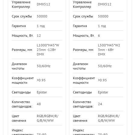
Управление
Управление
DMX512
DMX512
Контроллер
Контроллер
Срок службы
50000
Срок службы
50000
Гарантия
1 год
Гарантия
1 год
Мощность, Вт.
12
Мощность, Вт.
6
L1000*H45*W
L500*H45*W2
Размеры, мм
23мм -12Вт
Размеры, мм
3мм - 6Вт
DMX
DMX
Диапазон
Диапазон
50/60Hz
50/60Hz
чистоты
чистоты
Коэффициент
Коэффициент
>0.95
>0.95
мощности
мощности
Светодиоды
Epistar
Светодиоды
Epistar
Количество
Количество
48
24
светодиодов:
светодиодов:
Цвет
RGB/RGBW/R/
Цвет
RGB/RGBW/R/
свечения
G/B/W/WW
свечения
G/B/W/WW
Индекс
Индекс
цветопередач
75-80
цветопередач
75-80