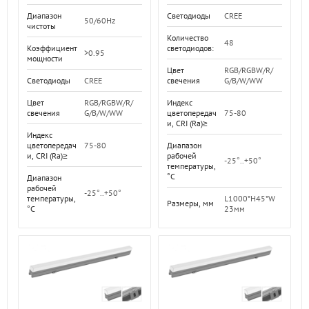
Диапазон
Светодиоды
CREE
50/60Hz
чистоты
Количество
48
Коэффициент
светодиодов:
>0.95
мощности
Цвет
RGB/RGBW/R/
Светодиоды
CREE
свечения
G/B/W/WW
Цвет
RGB/RGBW/R/
Индекс
свечения
G/B/W/WW
цветопередач
75-80
и, CRI (Ra)≥
Индекс
цветопередач
75-80
Диапазон
и, CRI (Ra)≥
рабочей
-25°..+50°
температуры,
°C
Диапазон
рабочей
-25°..+50°
температуры,
L1000*H45*W
Размеры, мм
°C
23мм