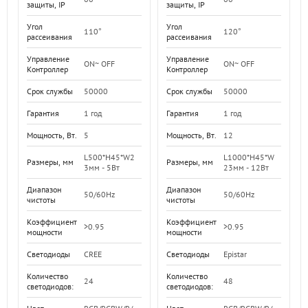
защиты, IP
защиты, IP
Угол
Угол
110°
120°
рассеивания
рассеивания
Управление
Управление
ON~ OFF
ON~ OFF
Контроллер
Контроллер
Срок службы
50000
Срок службы
50000
Гарантия
1 год
Гарантия
1 год
Мощность, Вт.
5
Мощность, Вт.
12
L500*H45*W2
L1000*H45*W
Размеры, мм
Размеры, мм
3мм - 5Вт
23мм - 12Вт
Диапазон
Диапазон
50/60Hz
50/60Hz
чистоты
чистоты
Коэффициент
Коэффициент
>0.95
>0.95
мощности
мощности
Светодиоды
CREE
Светодиоды
Epistar
Количество
Количество
24
48
светодиодов:
светодиодов: