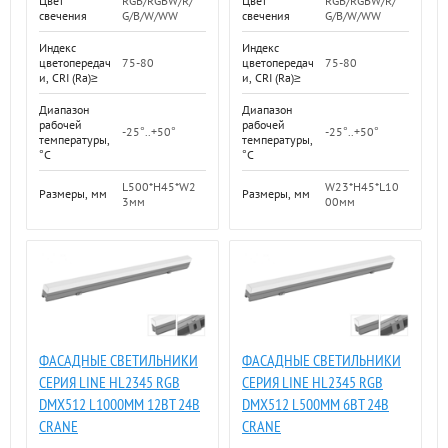
Цвет
RGB/RGBW/R/
Цвет
RGB/RGBW/R/
свечения
G/B/W/WW
свечения
G/B/W/WW
Индекс
Индекс
цветопередач
75-80
цветопередач
75-80
и, CRI (Ra)≥
и, CRI (Ra)≥
Диапазон
Диапазон
рабочей
рабочей
-25°..+50°
-25°..+50°
температуры,
температуры,
°C
°C
L500*H45*W2
W23*H45*L10
Размеры, мм
Размеры, мм
3мм
00мм
ФАСАДНЫЕ СВЕТИЛЬНИКИ
ФАСАДНЫЕ СВЕТИЛЬНИКИ
СЕРИЯ LINE HL2345 RGB
СЕРИЯ LINE HL2345 RGB
DMX512 L1000ММ 12ВТ 24В
DMX512 L500ММ 6ВТ 24В
CRANE
CRANE