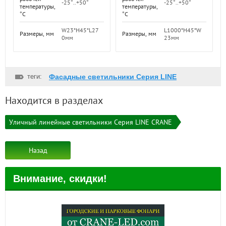
-25°..+50°
-25°..+50°
температуры,
температуры,
°C
°C
L1000*H45*W
W23*H45*L27
Размеры, мм
Размеры, мм
23мм
0мм
теги:
Фасадные светильники Серия LINE
Находится в разделах
Уличный линейные светильники Серия LINE CRANE
Назад
Внимание, скидки!