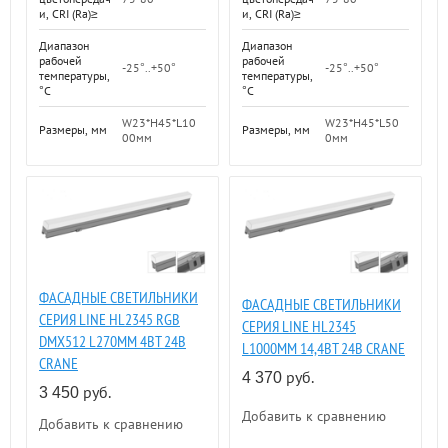
и, CRI (Ra)≥
и, CRI (Ra)≥
Диапазон
Диапазон
рабочей
рабочей
-25°..+50°
-25°..+50°
температуры,
температуры,
°C
°C
W23*H45*L10
W23*H45*L50
Размеры, мм
Размеры, мм
00мм
0мм
ФАСАДНЫЕ СВЕТИЛЬНИКИ
ФАСАДНЫЕ СВЕТИЛЬНИКИ
СЕРИЯ LINE HL2345 RGB
СЕРИЯ LINE HL2345
DMX512 L270ММ 4ВТ 24В
L1000ММ 14,4ВТ 24В CRANE
CRANE
руб.
4 370
руб.
3 450
Добавить к сравнению
Добавить к сравнению