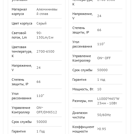
K
Материал
Алюминиевы
корпуса
й сплав
Напряжение,
24
V
Цвет корпуса
Серый
Степень
66
защиты, IP
Световой
90-
поток, Lm
130Lm/1w
Угол
110°
рассеивания
Цветовая
температура,
2700-6500
K
Управление
ON~ OFF
Контроллер
Напряжение,
24
V
Срок службы
50000
Степень
Гарантия
1 год
66
защиты, IP
Мощность, Вт.
10
Угол
110°
рассеивания
L1000*H45*W
Размеры, мм
23мм - 10Вт
Управление
ON~
Контроллер
OFF/DMX512
Диапазон
50/60Hz
чистоты
Срок службы
50000
Коэффициент
>0.95
Гарантия
1 Год
мощности