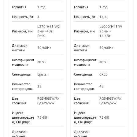
Гарантия
1 год
Гарантия
1 год
Мощность, Вт.
14.4
Мощность, Вт.
4
L1000*H45*W
L270*H45*W2
Размеры, мм
23мм -
Размеры, мм
3мм -4Вт
14.4Вт
DMX
Диапазон
Диапазон
50/60Hz
50/60Hz
чистоты
чистоты
Коэффициент
Коэффициент
>0.95
>0.95
мощности
мощности
Светодиоды
CREE
Светодиоды
Epistar
Количество
Количество
48
12
светодиодов:
светодиодов:
Цвет
RGB/RGBW/R/
Цвет
RGB/RGBW/R/
свечения
G/B/W/WW
свечения
G/B/W/WW
Индекс
Индекс
цветопередач
75-80
цветопередач
75-80
и, CRI (Ra)≥
и, CRI (Ra)≥
Диапазон
Диапазон
рабочей
рабочей